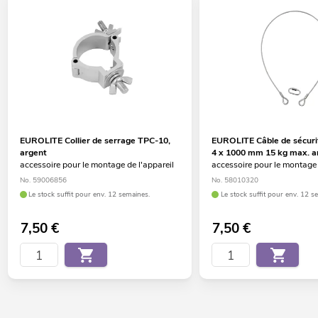
Pour des domaines d'application tels que: Scène; clubs/écoles
de danse; mariage/Gala/événements; DJ itinérants / artistes
solos; Restaurants, bars et hôtels
Possibilité d'utilisation: Volant; sur trépied
Utilisable dans le mode CH DMX 3; 4; 6; 8; 16; 18; 20
Entrée et sortie secteur pour interconnecter facilement jusqu'à
8 appareils
télécommande
EUROLITE Collier de serrage TPC-10,
EUROLITE Câble de sécuri
argent
4 x 1000 mm 15 kg max. a
accessoire pour le montage de l'appareil
accessoire pour le montage 
Commande radio: A une portée de jusqu'à 30m par visibilité
No. 59006856
No. 58010320
Le stock suffit pour env. 12 semaines.
Le stock suffit pour env. 12 s
7,50
€
7,50
€