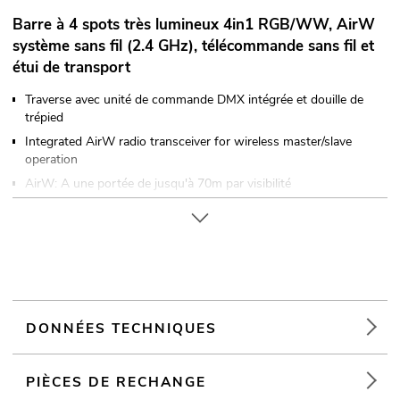
Barre à 4 spots très lumineux 4in1 RGB/WW, AirW
système sans fil (2.4 GHz), télécommande sans fil et
étui de transport
Traverse avec unité de commande DMX intégrée et douille de
trépied
Integrated AirW radio transceiver for wireless master/slave
operation
AirW: A une portée de jusqu'à 70m par visibilité
Le saut de fréquence adaptatif permet un fonctionnement
sans interférence dans la bande des 2,4 GHz
12 LED 10 W SMD 5050 4in1 RGB/WW (mélange de couleurs
homogène)
4 spots pouvant être commandés individuellement
Avec un Angle de départ de 12° spot
DONNÉES TECHNIQUES
Effet de spot; effet stroboscope
Dimmer électronique; fondu enchaîné des couleurs réglable;
changement de couleur réglable; mélange de couleurs en
PIÈCES DE RECHANGE
continu; choix de la couleur; sélection du programme; vitesse