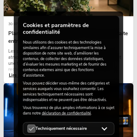
30.07.2026
Cookies et paramètres de
confidentialité
Plantes artificielles ignifugées : l'alliance parfaite
entre sécurité et design
Nous utilisons des cookies et des technologies
similaires afin d’assurer techniquement la mise à
Les plantes donnent vie aux espaces. Elles créent une
disposition de notre site web, d’améliorer les
atmosphère agréable, améliorent l’ambiance et apportent
contenus, de collecter des données statistiques,
une touche naturelle. Que ce soit dans les hôtels, les
d’évaluer les mesures marketing et de fournir des
restaurants, les centres commerciaux, les immeubles de
contenus externes ainsi que des fonctions
Lire maintenant
bureaux ou sur les stands d’exposition, une végétalisation de
d’assistance.
qualité fait depuis longtemps partie intégrante des concepts
Vous pouvez décider vous-même des catégories et
d’aménagement modernes.
services auxquels vous souhaitez consentir. Les
ÉCLAIRAGE
services techniquement nécessaires sont
indispensables et ne peuvent pas être désactivés.
Vous trouverez de plus amples informations à ce sujet
dans notre
déclaration de confidentialité
.
Techniquement nécessaire