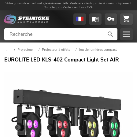
Votre grossiste en technologie événementielle. Vente aux clients professionnels uniquement.
Tous les prix s'entendent hors TVA
...
/
Projecteur
/
Projecteur à effets
/
Jeu de lumières compact
EUROLITE LED KLS-402 Compact Light Set AIR